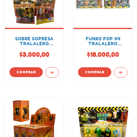
SOBRE SOPRESA
FUNKO POP X4
TRALALERO
TRALALERO
TRALALA BRAIN
TRALALA
ROT
$3.000,00
$18.000,00