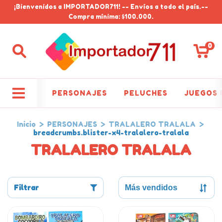
¡Bienvenidos a IMPORTADOR711! -- Envíos a todo el país.--
Compra mínima: $100.000.
0
PERSONAJES
PELUCHES
JUEGOS 
Inicio
>
PERSONAJES
>
TRALALERO TRALALA
>
breadcrumbs.blister-x4-tralalero-tralala
TRALALERO TRALALA
Filtrar