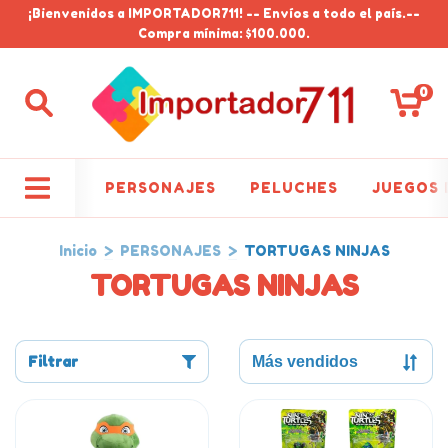
¡Bienvenidos a IMPORTADOR711! -- Envíos a todo el país.--
Compra mínima: $100.000.
0
PERSONAJES
PELUCHES
JUEGOS 
Inicio
>
PERSONAJES
>
TORTUGAS NINJAS
TORTUGAS NINJAS
Filtrar