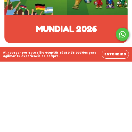
MUNDIAL 2026
Al navegar por este sitio
aceptás el uso de cookies
para
ENTENDIDO
agilizar tu experiencia de compra.
importador.711