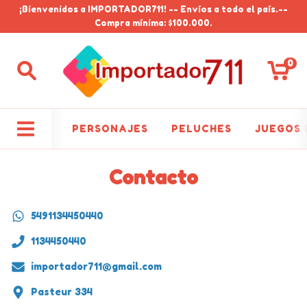
¡Bienvenidos a IMPORTADOR711! -- Envíos a todo el país.--
Compra mínima: $100.000.
0
PERSONAJES
PELUCHES
JUEGOS 
Contacto
5491134450440
1134450440
importador711@gmail.com
Pasteur 334