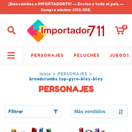
¡Bienvenidos a IMPORTADOR711! -- Envíos a todo el país.--
Compra mínima: $100.000.
0
PERSONAJES
PELUCHES
JUEGOS 
Inicio
>
PERSONAJES
>
breadcrumbs.top-gyro-bley-bley
PERSONAJES
Filtrar