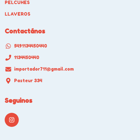
PELCUHES
LLAVEROS
Contactános
5491134450440
1134450440
importador711@gmail.com
Pasteur 334
Seguinos