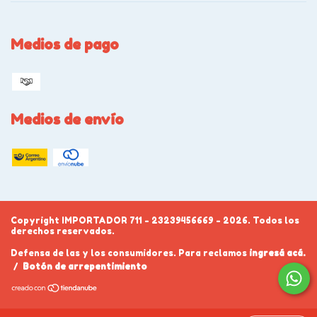
Medios de pago
Medios de envío
Copyright IMPORTADOR 711 - 23239456669 - 2026. Todos los
derechos reservados.
Defensa de las y los consumidores. Para reclamos
ingresá acá.
/
Botón de arrepentimiento