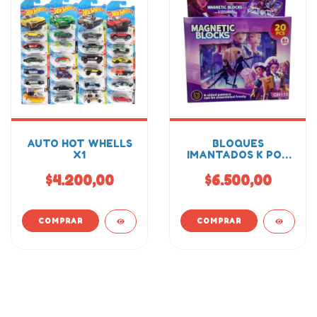
AUTO HOT WHELLS
BLOQUES
X1
IMANTADOS K POP
ROMPECABEZAS
20PCS
$4.200,00
$6.500,00