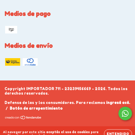
Medios de pago
Medios de envío
Copyright IMPORTADOR 711 - 23239456669 - 2026. Todos los
derechos reservados.
Defensa de las y los consumidores. Para reclamos
ingresá acá.
/
Botón de arrepentimiento
Al navegar por este sitio
aceptás el uso de cookies
para
ENTENDIDO