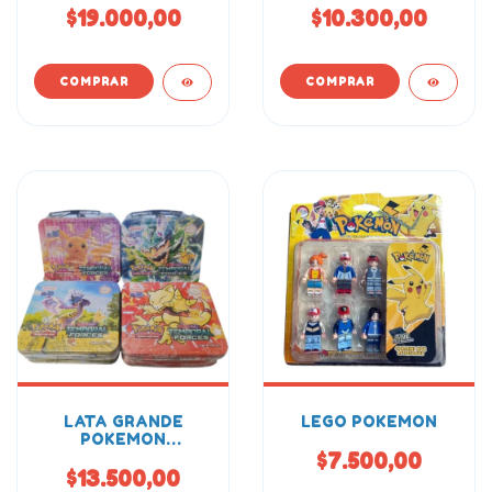
$19.000,00
$10.300,00
LATA GRANDE
LEGO POKEMON
POKEMON
ESCARLATA
$7.500,00
$13.500,00