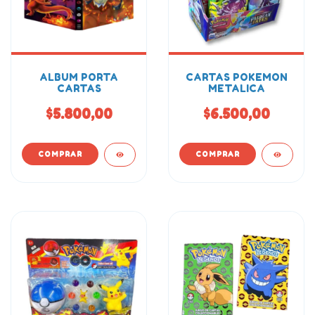
ALBUM PORTA
CARTAS POKEMON
CARTAS
METALICA
$5.800,00
$6.500,00