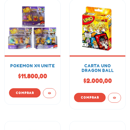
POKEMON X4 UNITE
CARTA UNO
DRAGON BALL
$11.800,00
$2.000,00