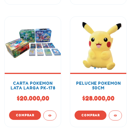
CARTA POKEMON
PELUCHE POKEMON
LATA LARGA PK-178
50CM
$20.000,00
$28.000,00