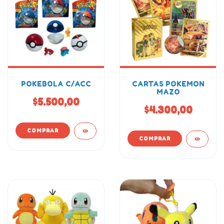
POKEBOLA C/ACC
CARTAS POKEMON
MAZO
$5.500,00
$4.300,00