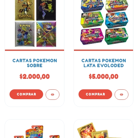
CARTAS POKEMON
CARTAS POKEMON
SOBRE
LATA EVOLODED
$2.000,00
$5.000,00