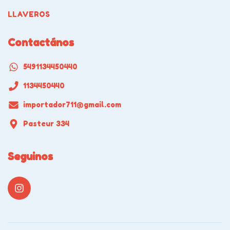
LLAVEROS
Contactános
5491134450440
1134450440
importador711@gmail.com
Pasteur 334
Seguinos