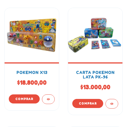
POKEMON X13
CARTA POKEMON
LATA PK-96
$18.800,00
$13.000,00