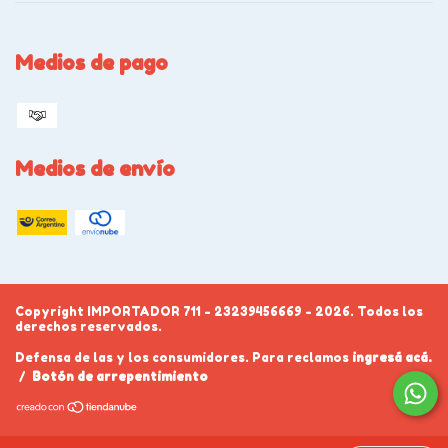
Medios de pago
Medios de envío
Copyright IMPORTADOR 711 - 23239456669 - 2026. Todos los
derechos reservados.
Defensa de las y los consumidores. Para reclamos
ingresá acá.
/
Botón de arrepentimiento