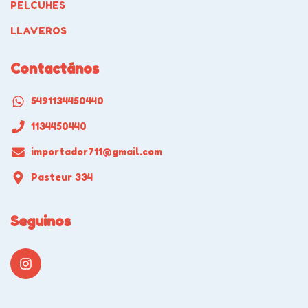
PELCUHES
LLAVEROS
Contactános
5491134450440
1134450440
importador711@gmail.com
Pasteur 334
Seguinos