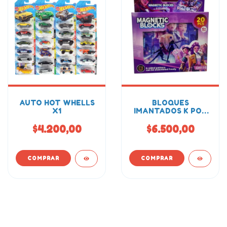
AUTO HOT WHELLS
BLOQUES
X1
IMANTADOS K POP
ROMPECABEZAS
20PCS
$4.200,00
$6.500,00