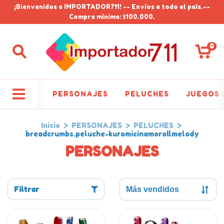
¡Bienvenidos a IMPORTADOR711! -- Envíos a todo el país.--
Compra mínima: $100.000.
0
PERSONAJES
PELUCHES
JUEGOS 
Inicio
>
PERSONAJES
>
PELUCHES
>
breadcrumbs.peluche-kuromicinamorollmelody
PERSONAJES
Filtrar