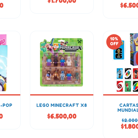
$1.700,00
00
$6.50
10
%
OFF
K-POP
LEGO MINECRAFT X8
CARTAS
MUNDIAL
0
$6.500,00
$2.000
$1.80