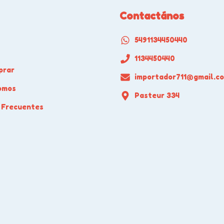
Contactános
5491134450440
1134450440
prar
importador711@gmail.c
omos
Pasteur 334
 Frecuentes