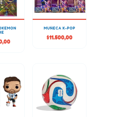
POKEMON
MUÑECA K-POP
RE
$11.500,00
0,00