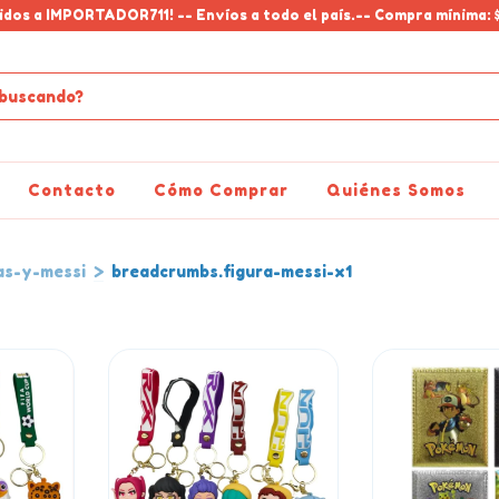
idos a IMPORTADOR711! -- Envíos a todo el país.-- Compra mínima: 
Contacto
Cómo Comprar
Quiénes Somos
as-y-messi
>
breadcrumbs.figura-messi-x1