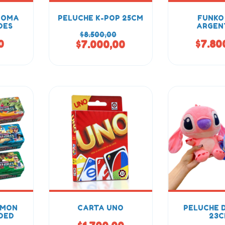
GOMA
PELUCHE K-POP 25CM
FUNKO
DES
ARGEN
$8.500,00
0
$7.80
$7.000,00
EMON
CARTA UNO
PELUCHE D
DED
23