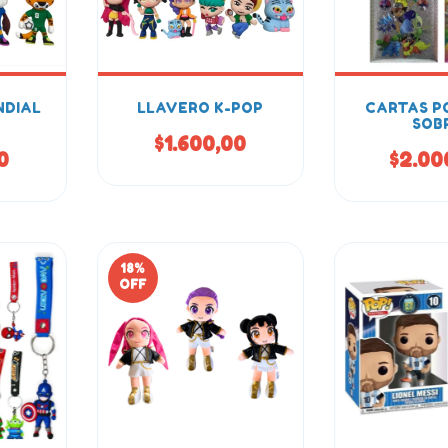
NDIAL
LLAVERO K-POP
CARTAS 
SOB
$1.600,00
0
$2.00
18
%
OFF