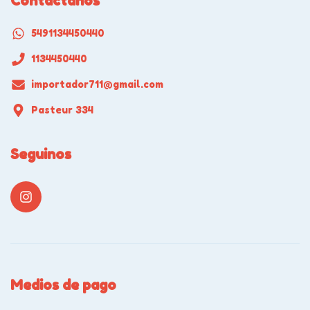
Contactános
5491134450440
1134450440
importador711@gmail.com
Pasteur 334
Seguinos
Medios de pago