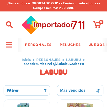
¡Bienvenidos a IMPORTADOR711! -- Envíos a todo el país.--
Compra mínima: $100.000.
0
PERSONAJES
PELUCHES
JUEGOS 
Inicio
>
PERSONAJES
>
LABUBU
>
breadcrumbs.reloj-labubu-cabeza
LABUBU
Filtrar