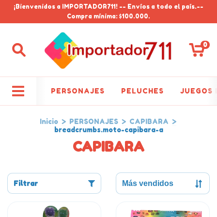
¡Bienvenidos a IMPORTADOR711! -- Envíos a todo el país.--
Compra mínima: $100.000.
0
PERSONAJES
PELUCHES
JUEGOS 
Inicio
>
PERSONAJES
>
CAPIBARA
>
breadcrumbs.moto-capibara-a
CAPIBARA
Filtrar