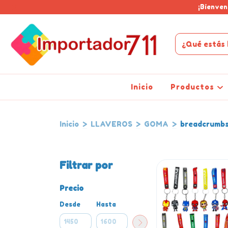
¡Bienven
Inicio
Productos
Inicio
>
LLAVEROS
>
GOMA
>
breadcrumbs
Filtrar por
Precio
Desde
Hasta