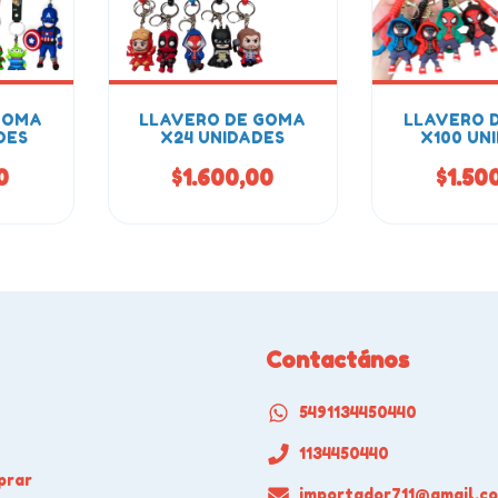
GOMA
LLAVERO DE GOMA
LLAVERO 
DES
X24 UNIDADES
X100 UN
0
$1.600,00
$1.50
Contactános
5491134450440
1134450440
prar
importador711@gmail.c