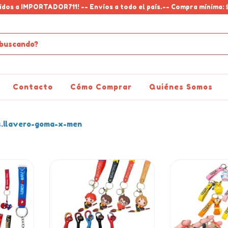
idos a IMPORTADOR711! -- Envíos a todo el país.-- Compra mínima: 
Contacto
Cómo Comprar
Quiénes Somos
.llavero-goma-x-men