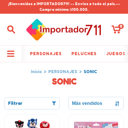
¡Bienvenidos a IMPORTADOR711! -- Envíos a todo el país.--
Compra mínima: $100.000.
0
PERSONAJES
PELUCHES
JUEGOS 
Inicio
>
PERSONAJES
>
SONIC
SONIC
Filtrar